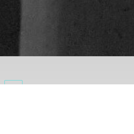
Kontakt
Telefonska številka:
064 176 797